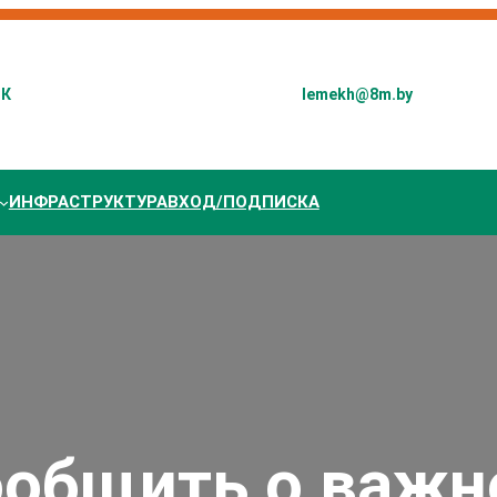
СК
lemekh@8m.by
ИНФРАСТРУКТУРА
ВХОД/ПОДПИСКА
общить о важ