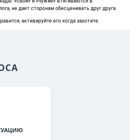
ады: «свои» и «чужие» втягиваются в
га, не даёт сторонам обесценивать друг друга.
авится, активируйте его когда захотите.
ОСА
ТУАЦИЮ